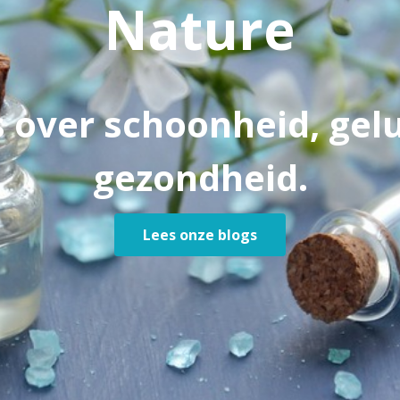
Nature
s over schoonheid, gel
gezondheid.
Lees onze blogs